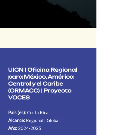
UICN | Oficina Regional
para México, América
Central y el Caribe
(ORMACC) | Proyecto
VOCES
País (es):
Costa Rica
Alcance:
Regional | Global
Año:
2024-2025