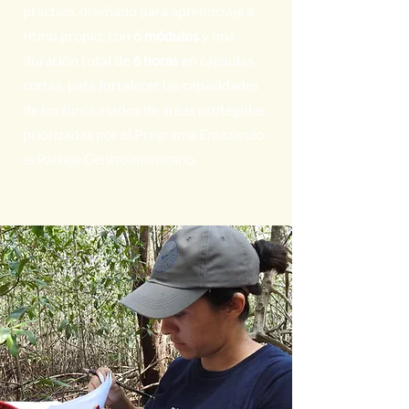
práctico, diseñado para aprendizaje a
ritmo propio, con
6 módulos
y una
duración total de
6 horas
en cápsulas
cortas, para fortalecer las capacidades
de los funcionarios de áreas protegidas
priorizadas por el Programa Enlazando
el Paisaje Centroamericano.