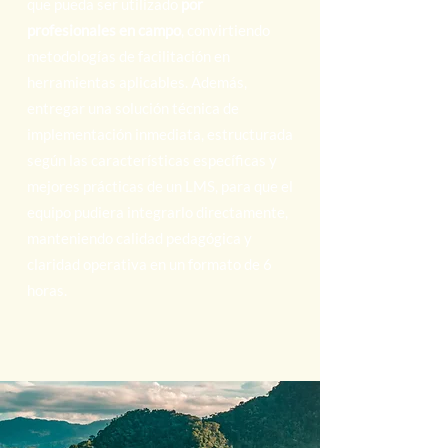
que pueda ser utilizado
por
profesionales en campo
, convirtiendo
metodologías de facilitación en
herramientas aplicables. Además,
entregar una solución técnica de
implementación inmediata, estructurada
según las características específicas y
mejores prácticas de un LMS, para que el
equipo pudiera integrarlo directamente,
manteniendo calidad pedagógica y
claridad operativa en un formato de 6
horas.