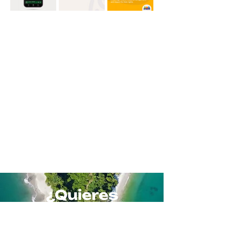
¿Quieres
trabajar con
nosotros?