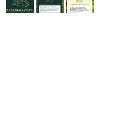
¿Quieres
trabajar con
nosotros?
Contáctanos
O escríbenos directamente a
info@colmenalab.com