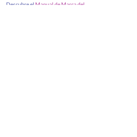
Descubre el 
Manual de Marca del 
GTI PIACI
.