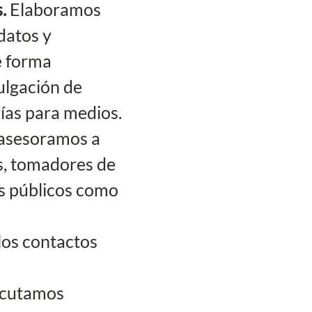
. 
Elaboramos 
datos y 
e forma 
ulgación de 
ías para medios.
asesoramos a 
s, tomadores de 
s públicos como 
los contactos 
ecutamos 