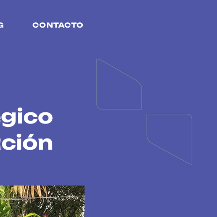
G
CONTACTO
égico
ción