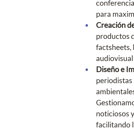
conferencia
para maximi
Creación de
productos d
factsheets, 
audiovisual 
Diseño e I
periodistas 
ambientales
Gestionamos
noticiosos 
facilitando 