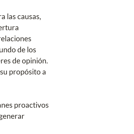
 las causas, 
ertura 
relaciones 
undo de los 
res de opinión. 
su propósito a 
nes proactivos 
 generar 