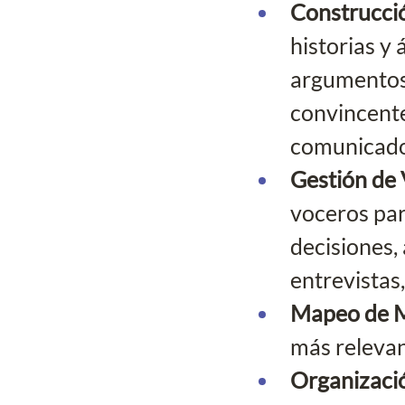
Construcció
historias y 
argumentos 
convincente
comunicados
Gestión de 
voceros par
decisiones,
entrevistas,
Mapeo de Me
más relevan
Organizació