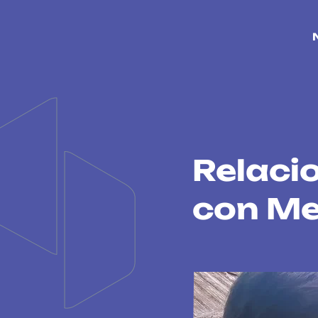
Relaci
con Me