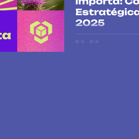
importa: C
Estratégic
2025
Comunicación Estratégica 202
global en cambio climático, b
resultados para ONG y empre