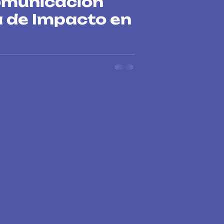
omunicación
a de Impacto en
5: Colmena Lab impulsa la incidencia
iodiversidad y DD.HH. Estrategia y
sas.