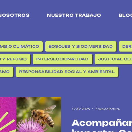
NOSOTROS
NUESTRO TRABAJO
BLO
MBIO CLIMÁTICO
BOSQUES Y BIODIVERSIDAD
DER
 Y REFUGIO
INTERSECCIONALIDAD
JUSTICIAL CL
ISMO
RESPONSABILIDAD SOCIAL Y AMBIENTAL
17 dic 2025
7 min de lectura
Acompañar 