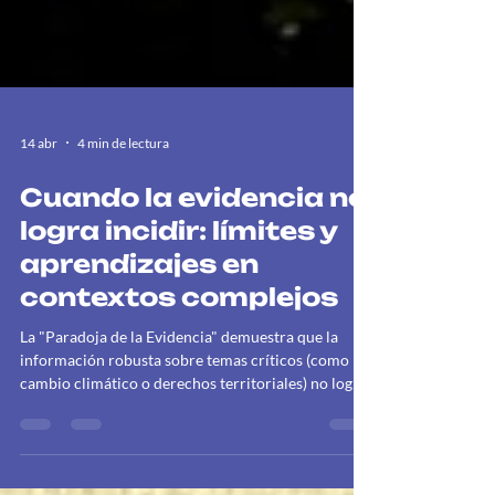
14 abr
4 min de lectura
Cuando la evidencia no
logra incidir: límites y
aprendizajes en
contextos complejos
La "Paradoja de la Evidencia" demuestra que la
información robusta sobre temas críticos (como