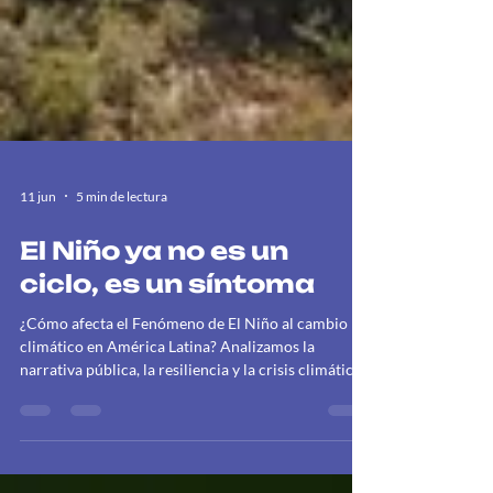
11 jun
5 min de lectura
El Niño ya no es un
ciclo, es un síntoma
¿Cómo afecta el Fenómeno de El Niño al cambio
climático en América Latina? Analizamos la
narrativa pública, la resiliencia y la crisis climática
actual.