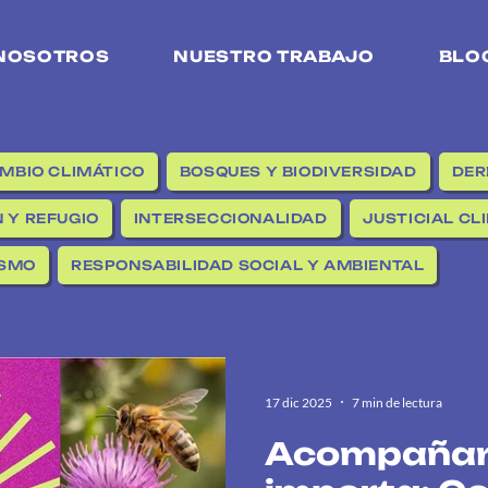
NOSOTROS
NUESTRO TRABAJO
BLO
MBIO CLIMÁTICO
BOSQUES Y BIODIVERSIDAD
DER
 Y REFUGIO
INTERSECCIONALIDAD
JUSTICIAL CL
ISMO
RESPONSABILIDAD SOCIAL Y AMBIENTAL
17 dic 2025
7 min de lectura
Acompañar 