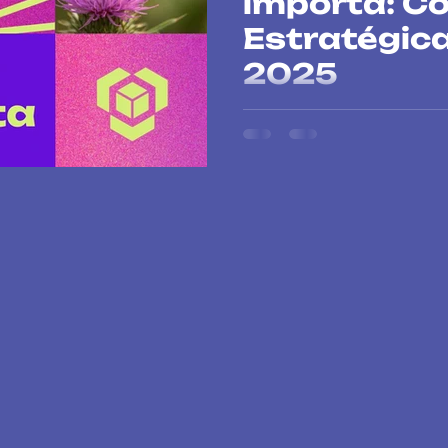
importa: C
Estratégic
2025
Comunicación Estratégica 202
global en cambio climático, b
resultados para ONG y empre