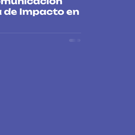
omunicación
a de Impacto en
5: Colmena Lab impulsa la incidencia
iodiversidad y DD.HH. Estrategia y
sas.