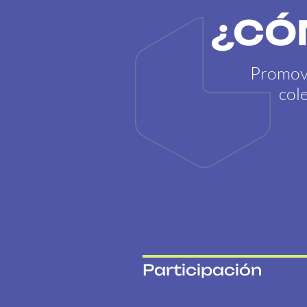
¿CÓ
Promove
col
Participación