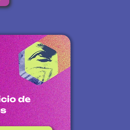
cio de
os