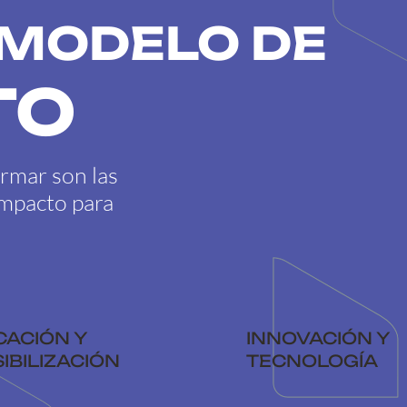
MODELO DE
TO
ormar son las
impacto para
CACIÓN Y
INNOVACIÓN Y
IBILIZACIÓN
TECNOLOGÍA