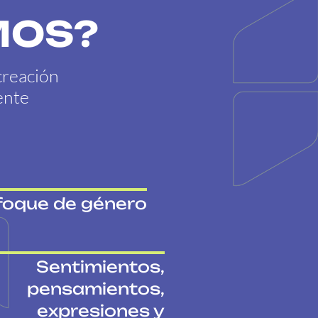
MOS?
creación
ente
foque de género
Sentimientos,
pensamientos,
expresiones y